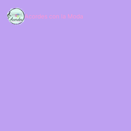
Acordes con la Moda