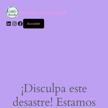
Acordes con la Moda
Acceder
¡Disculpa este
desastre! Estamos