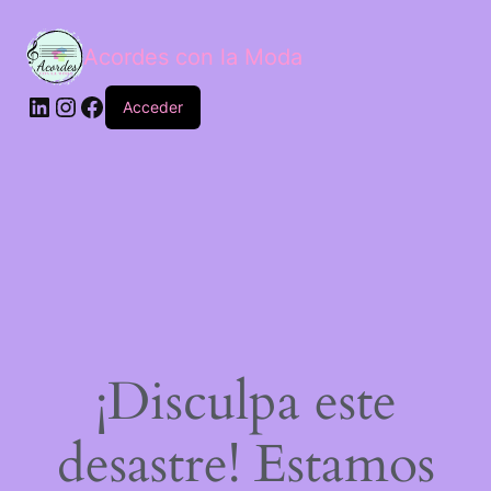
Acordes con la Moda
Acceder
¡Disculpa este
desastre! Estamos