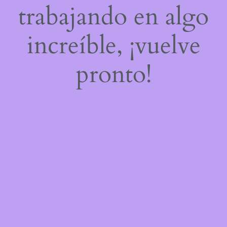
trabajando en algo
increíble, ¡vuelve
pronto!