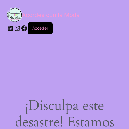
Acordes con la Moda
Acceder
¡Disculpa este
desastre! Estamos