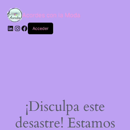
Acordes con la Moda
Acceder
¡Disculpa este
desastre! Estamos