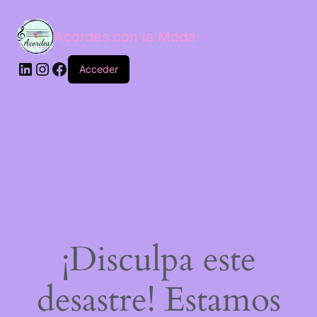
Acordes con la Moda
Acceder
¡Disculpa este
desastre! Estamos