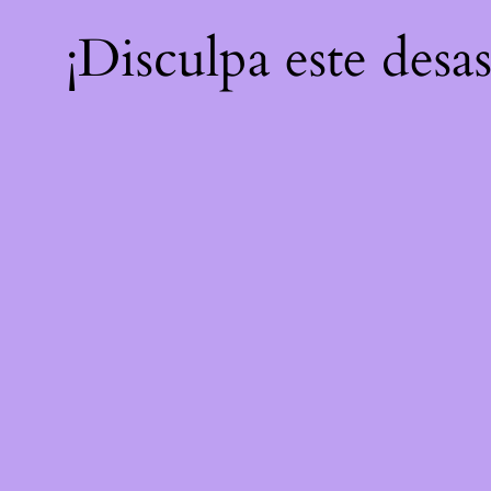
¡Disculpa este desa