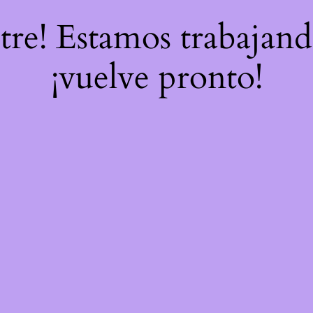
stre! Estamos trabajand
¡vuelve pronto!