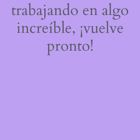
trabajando en algo
increíble, ¡vuelve
pronto!