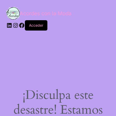
Acordes con la Moda
Acceder
¡Disculpa este
desastre! Estamos