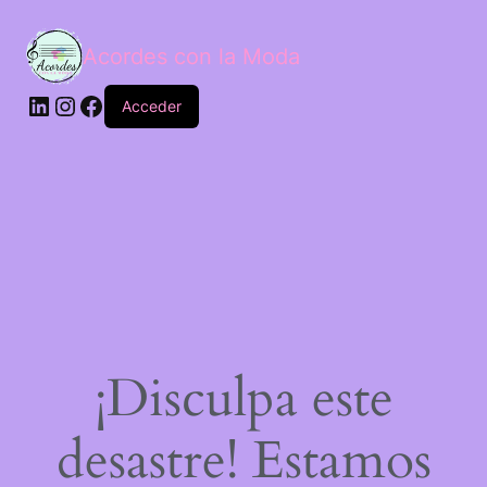
Acordes con la Moda
Acceder
¡Disculpa este
desastre! Estamos