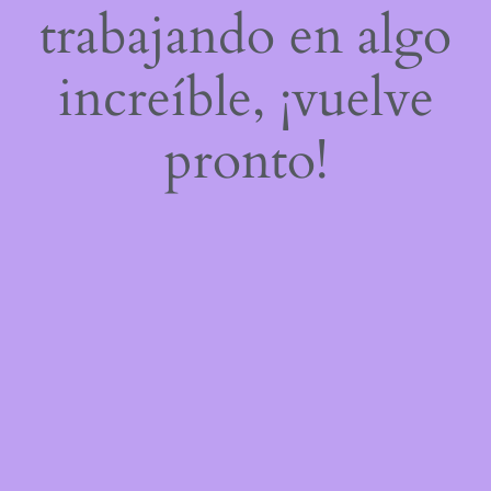
trabajando en algo
increíble, ¡vuelve
pronto!