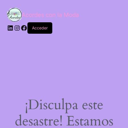
Acordes con la Moda
Acceder
¡Disculpa este
desastre! Estamos