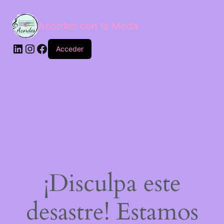
Acordes con la Moda
Acceder
¡Disculpa este
desastre! Estamos