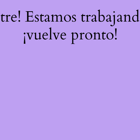
stre! Estamos trabajand
¡vuelve pronto!