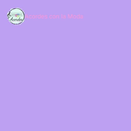
Acordes con la Moda