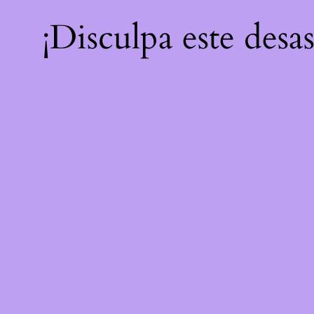
¡Disculpa este desa