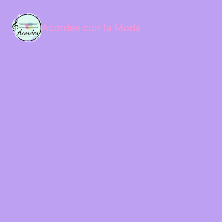
Acordes con la Moda