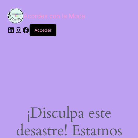
Acordes con la Moda
Acceder
¡Disculpa este
desastre! Estamos