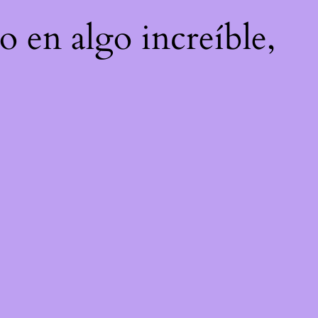
o en algo increíble,