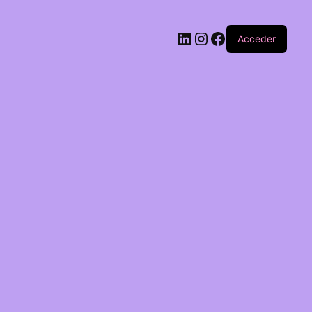
Acceder