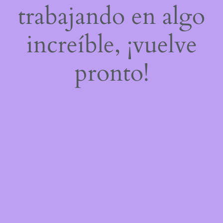
trabajando en algo
increíble, ¡vuelve
pronto!