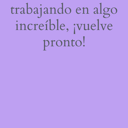
trabajando en algo
increíble, ¡vuelve
pronto!