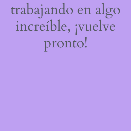
trabajando en algo
increíble, ¡vuelve
pronto!