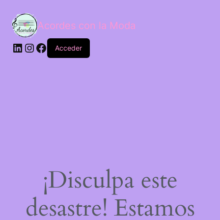
Acordes con la Moda
Acceder
¡Disculpa este
desastre! Estamos