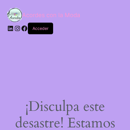
Acordes con la Moda
Acceder
¡Disculpa este
desastre! Estamos