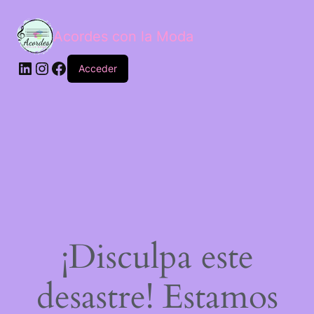
Acordes con la Moda
Acceder
¡Disculpa este
desastre! Estamos