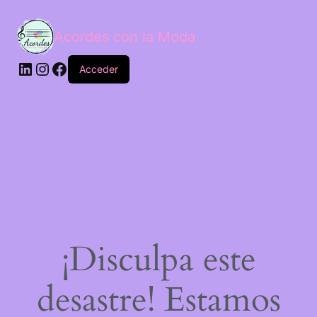
Acordes con la Moda
Acceder
¡Disculpa este
desastre! Estamos