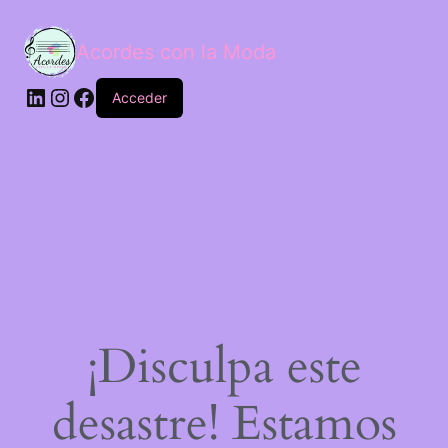
Acordes con la Moda
Acceder
¡Disculpa este
desastre! Estamos