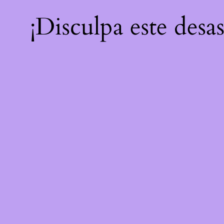
¡Disculpa este desa