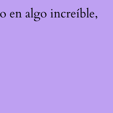
o en algo increíble,