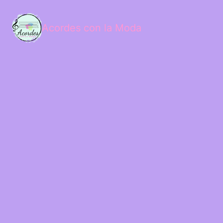
Acordes con la Moda